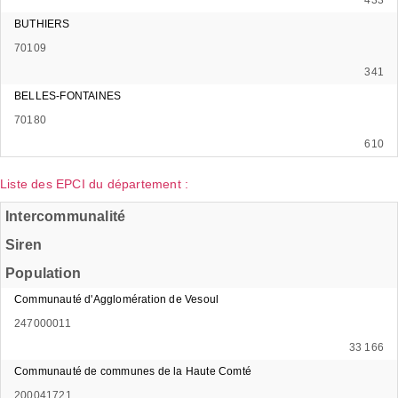
BUTHIERS
70109
341
BELLES-FONTAINES
70180
610
Liste des EPCI du département :
Intercommunalité
Siren
Population
Communauté d'Agglomération de Vesoul
247000011
33 166
Communauté de communes de la Haute Comté
200041721