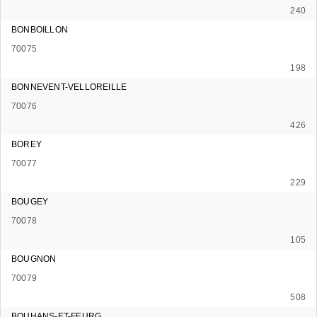
240
BONBOILLON
70075
198
BONNEVENT-VELLOREILLE
70076
426
BOREY
70077
229
BOUGEY
70078
105
BOUGNON
70079
508
BOUHANS-ET-FEURG