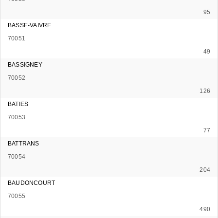
95
BASSE-VAIVRE
70051
49
BASSIGNEY
70052
126
BATIES
70053
77
BATTRANS
70054
204
BAUDONCOURT
70055
490