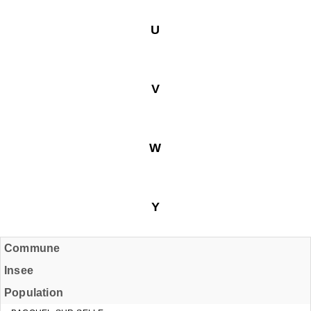
U
V
W
Y
Commune
Insee
Population