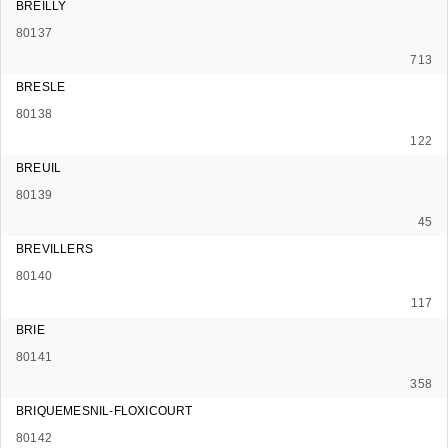
BREILLY
80137
713
BRESLE
80138
122
BREUIL
80139
45
BREVILLERS
80140
117
BRIE
80141
358
BRIQUEMESNIL-FLOXICOURT
80142