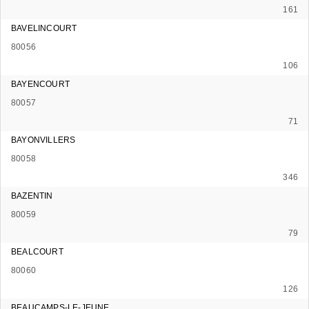
161
BAVELINCOURT
80056
106
BAYENCOURT
80057
71
BAYONVILLERS
80058
346
BAZENTIN
80059
79
BEALCOURT
80060
126
BEAUCAMPS-LE-JEUNE