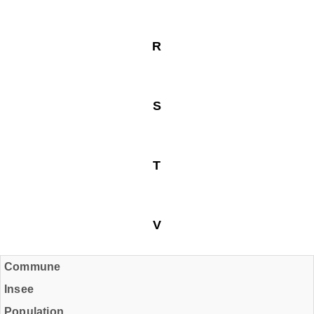
R
S
T
V
Commune
Insee
Population