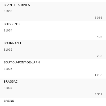
BLAYE-LES-MINES
81033
3 086
BOISSEZON
81034
408
BOURNAZEL
81035
233
BOUT-DU-PONT-DE-LARN
81036
1 256
BRASSAC
81037
1 311
BRENS