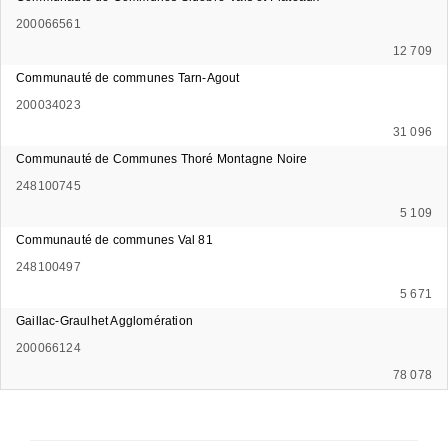
200066561
12 709
Communauté de communes Tarn-Agout
200034023
31 096
Communauté de Communes Thoré Montagne Noire
248100745
5 109
Communauté de communes Val 81
248100497
5 671
Gaillac-Graulhet Agglomération
200066124
78 078