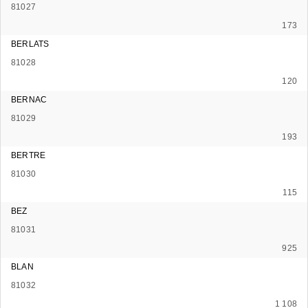
81027
173
BERLATS
81028
120
BERNAC
81029
193
BERTRE
81030
115
BEZ
81031
925
BLAN
81032
1 108