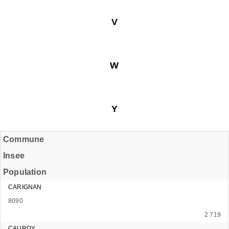
V
W
Y
Commune
Insee
Population
CARIGNAN
8090
2 719
CAUROY