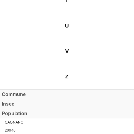
T
U
V
Z
Commune
Insee
Population
CAGNANO
20046