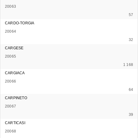
20063
57
CARDO-TORGIA
20064
32
CARGESE
20065
1 168
CARGIACA
20066
64
CARPINETO
20067
39
CARTICASI
20068