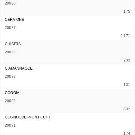
20086
175
CERVIONE
20087
2 171
CHIATRA
20088
233
CIAMANNACCE
20089
131
COGGIA
20090
832
COGNOCOLI-MONTICCHI
20091
174