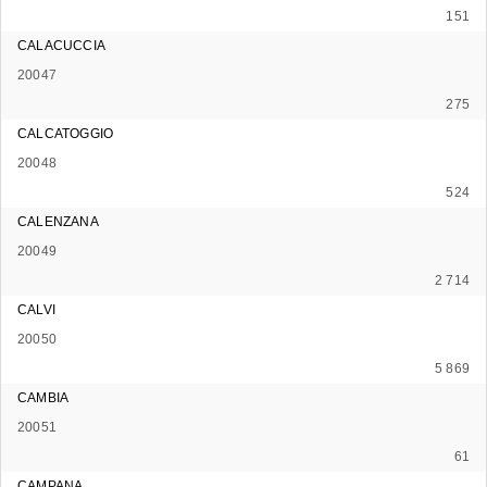
151
CALACUCCIA
20047
275
CALCATOGGIO
20048
524
CALENZANA
20049
2 714
CALVI
20050
5 869
CAMBIA
20051
61
CAMPANA