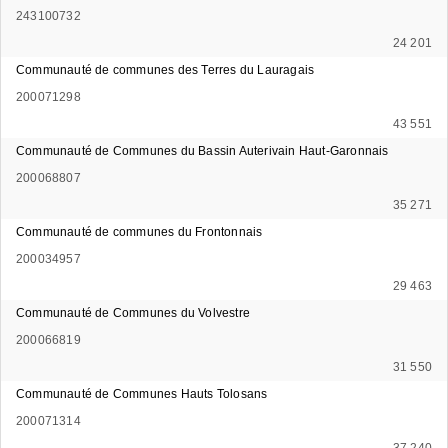
243100732
24 201
Communauté de communes des Terres du Lauragais
200071298
43 551
Communauté de Communes du Bassin Auterivain Haut-Garonnais
200068807
35 271
Communauté de communes du Frontonnais
200034957
29 463
Communauté de Communes du Volvestre
200066819
31 550
Communauté de Communes Hauts Tolosans
200071314
37 240