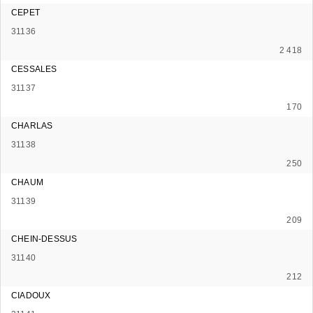
CEPET
31136
2 418
CESSALES
31137
170
CHARLAS
31138
250
CHAUM
31139
209
CHEIN-DESSUS
31140
212
CIADOUX