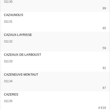
31130
89
CAZAUNOUS
31131
65
CAZAUX-LAYRISSE
31132
59
CAZEAUX-DE-LARBOUST
31133
91
CAZENEUVE-MONTAUT
31134
87
CAZERES
31135
4 916