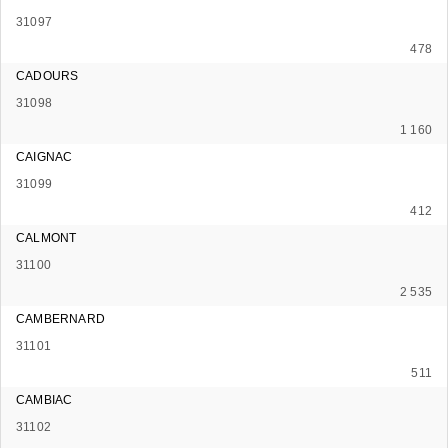
31097
478
CADOURS
31098
1 160
CAIGNAC
31099
412
CALMONT
31100
2 535
CAMBERNARD
31101
511
CAMBIAC
31102