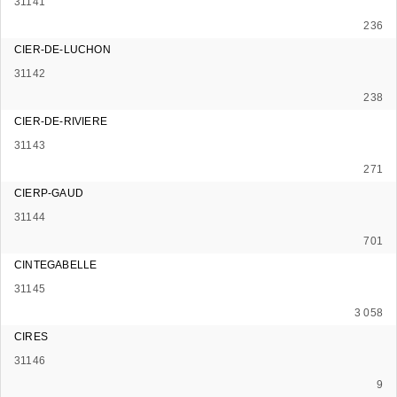
31141
236
CIER-DE-LUCHON
31142
238
CIER-DE-RIVIERE
31143
271
CIERP-GAUD
31144
701
CINTEGABELLE
31145
3 058
CIRES
31146
9