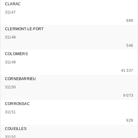
CLARAC
31147
689
CLERMONT-LE-FORT
31148
546
COLOMIERS
31149
41 337
CORNEBARRIEU
31150
9 073
CORRONSAC
31151
929
COUEILLES
31152