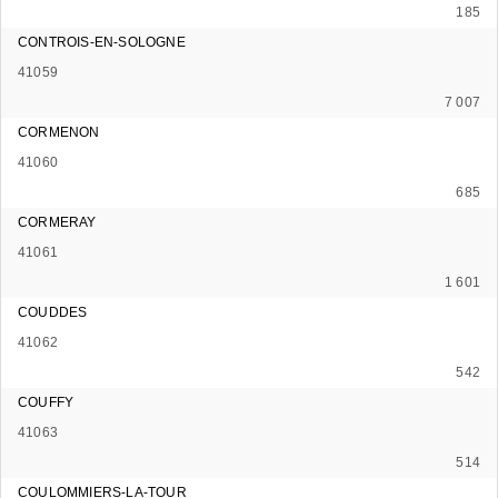
185
CONTROIS-EN-SOLOGNE
41059
7 007
CORMENON
41060
685
CORMERAY
41061
1 601
COUDDES
41062
542
COUFFY
41063
514
COULOMMIERS-LA-TOUR