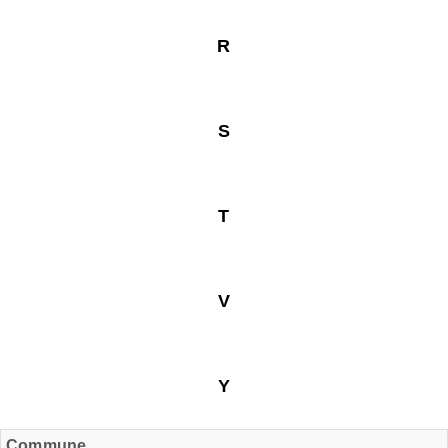
R
S
T
V
Y
Commune