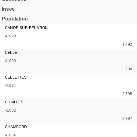
Insee
Population
CANDE-SUR-BEUVRON
41029
1 492
CELLE
41030
230
CELLETTES
41031
2 795
CHAILLES
41032
2 797
CHAMBORD
41034