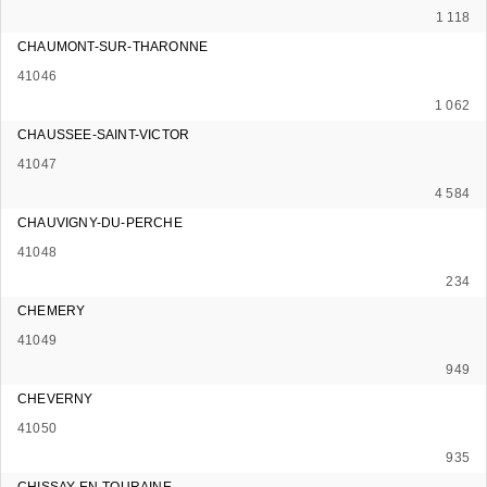
1 118
CHAUMONT-SUR-THARONNE
41046
1 062
CHAUSSEE-SAINT-VICTOR
41047
4 584
CHAUVIGNY-DU-PERCHE
41048
234
CHEMERY
41049
949
CHEVERNY
41050
935
CHISSAY-EN-TOURAINE