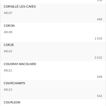
350
CORNILLÉ-LES-CAVES
49107
493
CORON
49109
1 633
CORZE
49110
2 022
COUDRAY-MACOUARD
49112
949
COURCHAMPS
49113
542
COURLEON