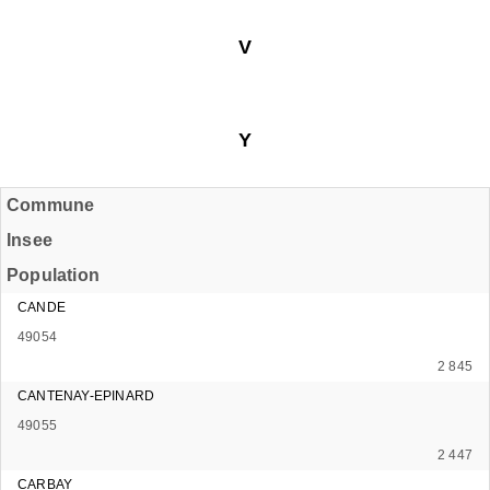
V
Y
Commune
Insee
Population
CANDE
49054
2 845
CANTENAY-EPINARD
49055
2 447
CARBAY