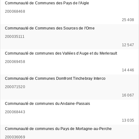
Communauté de Communes des Pays de l'Aigle
200068468
25 408
Communauté de Communes des Sources de l'Orne
200035111
12 547
Communauté de communes des Vallées d’Auge et du Merlerault
200069458
14 446
Communauté de Communes Domfront Tinchebray Interco
200071520
16 067
Communauté de communes du Andaine-Passais
200068443
13 035
Communauté de communes du Pays de Mortagne-au-Perche
200036069