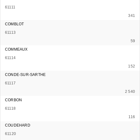
61111
341
COMBLOT
61113
59
COMMEAUX
61114
152
CONDE-SUR-SARTHE
61117
2 540
CORBON
61118
116
COUDEHARD
61120