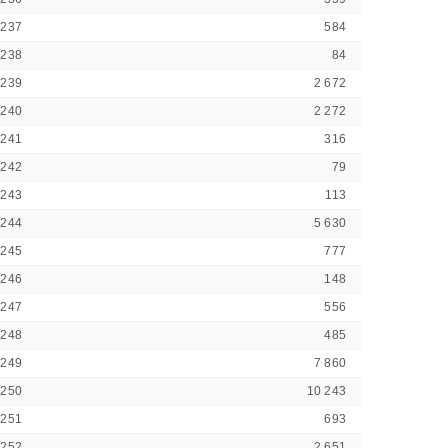
2237
584
2238
84
2239
2 672
2240
2 272
2241
316
2242
79
2243
113
2244
5 630
2245
777
2246
148
2247
556
2248
485
2249
7 860
2250
10 243
2251
693
2252
2 651