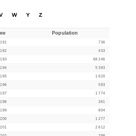
V
W
Y
Z
see
Population
2191
736
2192
433
2193
68 246
2194
5 393
2195
1 620
2196
593
2197
1 774
2198
361
2199
804
2200
1 277
2201
2 612
2202
798