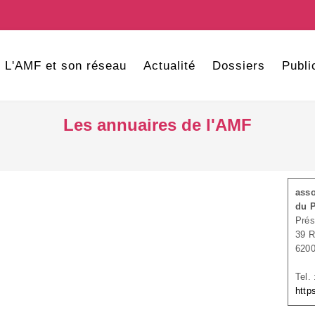
L'AMF et son réseau
Actualité
Dossiers
Publi
Les annuaires de l'AMF
asso
du P
Prés
39 
620
Tel.
http