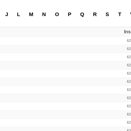
J
L
M
N
O
P
Q
R
S
T
In
6
6
6
6
6
6
6
6
6
6
6
6