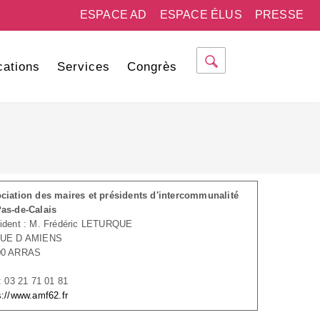
ESPACE AD
ESPACE ÉLUS
PRESSE
cations
Services
Congrès
ciation des maires et présidents d'intercommunalité
as-de-Calais
ident : M. Frédéric LETURQUE
RUE D AMIENS
00 ARRAS
 : 03 21 71 01 81
s://www.amf62.fr