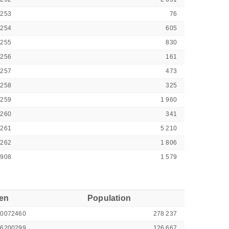
2253
76
2254
605
2255
830
2256
161
2257
473
2258
325
2259
1 960
2260
341
2261
5 210
2262
1 806
2908
1 579
ren
Population
00072460
278 237
46200299
126 667