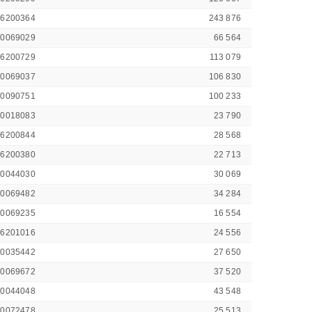
46200364
243 876
00069029
66 564
46200729
113 079
00069037
106 830
00090751
100 233
00018083
23 790
46200844
28 568
46200380
22 713
00044030
30 069
00069482
34 284
00069235
16 554
46201016
24 556
00035442
27 650
00069672
37 520
00044048
43 548
00072478
25 513