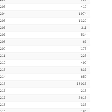
2203
412
2204
1 974
2205
1 329
2206
311
2207
534
2208
67
2209
173
211
225
2212
492
2213
837
2214
650
2215
18 033
2216
215
2217
2 615
2218
335
2219
152