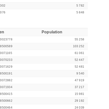
5302
5 782
5076
5 848
ren
Population
00023778
55 258
48500589
103 252
00071165
61 061
00070233
52 447
00071629
52 481
48500191
9 540
00072882
47 919
00071934
37 217
48500415
15 981
48500662
29 192
48500464
24 039