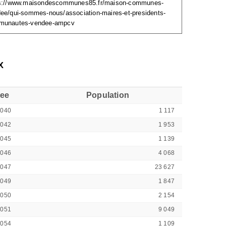
s://www.maisondescommunes85.fr/maison-communes-
ee/qui-sommes-nous/association-maires-et-presidents-
munautes-vendee-ampcv
X
see
Population
5040
1 117
5042
1 953
5045
1 139
5046
4 068
5047
23 627
5049
1 847
5050
2 154
5051
9 049
5054
1 109