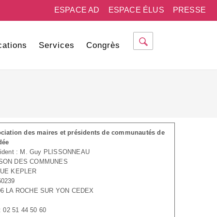
ESPACE AD
ESPACE ÉLUS
PRESSE
cations
Services
Congrès
ciation des maires et présidents de communautés de
dée
sident : M. Guy PLISSONNEAU
SON DES COMMUNES
RUE KEPLER
60239
06 LA ROCHE SUR YON CEDEX
 : 02 51 44 50 60