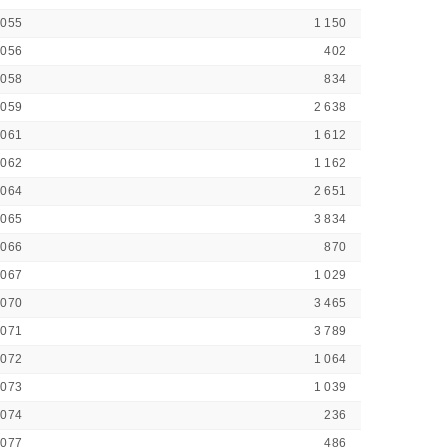
5055
1 150
5056
402
5058
834
5059
2 638
5061
1 612
5062
1 162
5064
2 651
5065
3 834
5066
870
5067
1 029
5070
3 465
5071
3 789
5072
1 064
5073
1 039
5074
236
5077
486