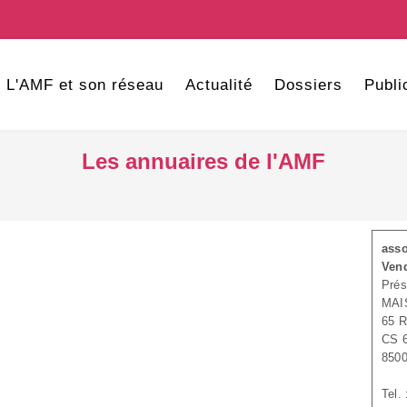
L'AMF et son réseau
Actualité
Dossiers
Publi
Les annuaires de l'AMF
asso
Ven
Pré
MAI
65 
CS 
850
Tel.