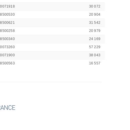
00071918
30 072
48500530
20 904
48500621
31 542
48500258
20 979
48500340
24 169
00073260
57 229
00071900
38 043
48500563
16 557