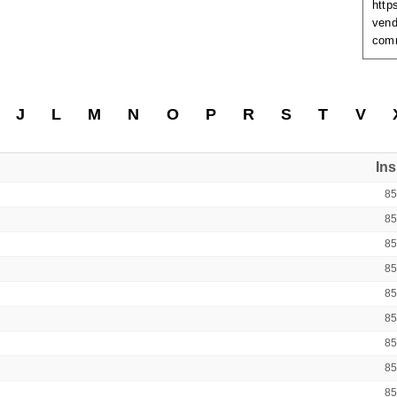
http
vend
com
J
L
M
N
O
P
R
S
T
V
In
8
8
8
8
8
8
8
8
8