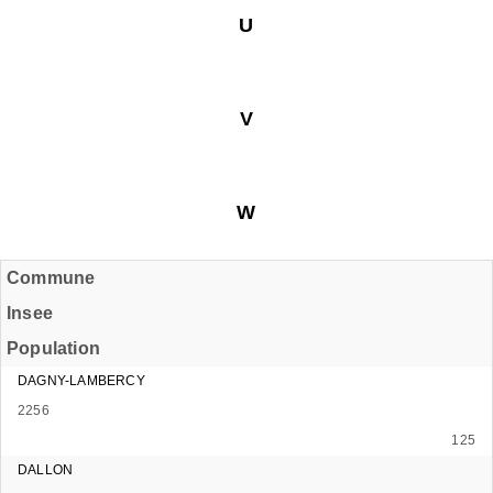
U
V
W
Commune
Insee
Population
DAGNY-LAMBERCY
2256
125
DALLON