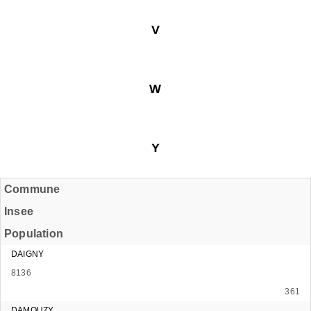
V
W
Y
Commune
Insee
Population
DAIGNY
8136
361
DAMOUZY