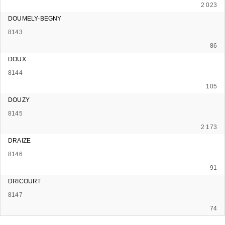
2 023
DOUMELY-BEGNY
8143
86
DOUX
8144
105
DOUZY
8145
2 173
DRAIZE
8146
91
DRICOURT
8147
74