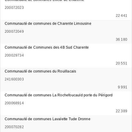
200072023
22 441
Communauté de communes de Charente Limousine
200072049
36 180
Communauté de Communes des 4B Sud Charente
200029734
20 551
Communauté de communes du Rouillacais
241600303
9 991
Communauté de communes La Rochefoucauld porte du Périgord
200068914
22 389
Communauté de communes Lavalette Tude Dronne
200070282