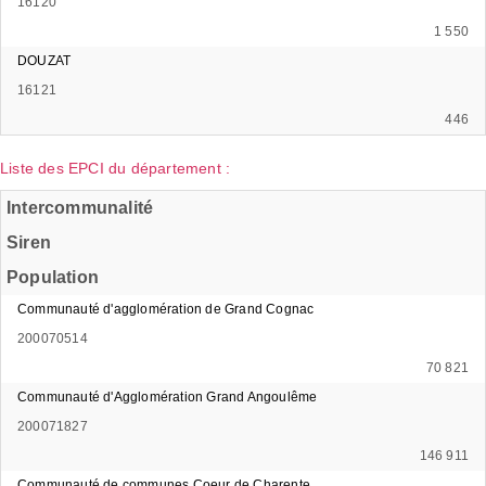
16120
1 550
DOUZAT
16121
446
Liste des EPCI du département :
Intercommunalité
Siren
Population
Communauté d'agglomération de Grand Cognac
200070514
70 821
Communauté d'Agglomération Grand Angoulême
200071827
146 911
Communauté de communes Coeur de Charente