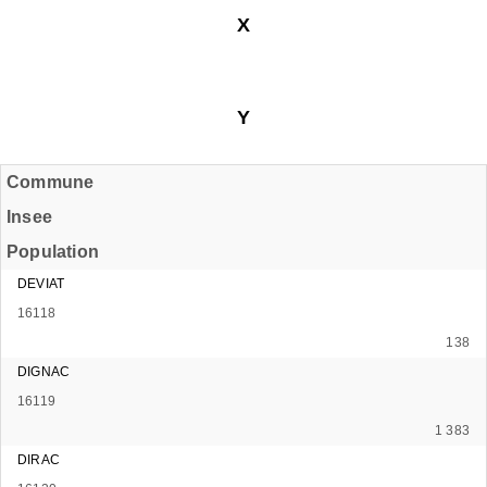
X
Y
Commune
Insee
Population
DEVIAT
16118
138
DIGNAC
16119
1 383
DIRAC