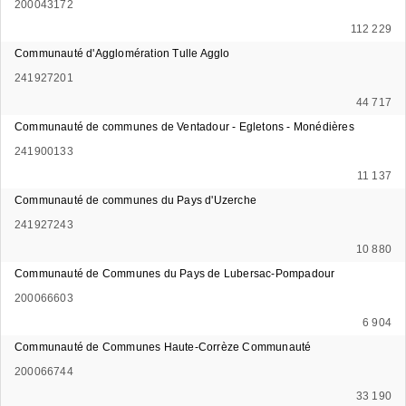
200043172
112 229
Communauté d'Agglomération Tulle Agglo
241927201
44 717
Communauté de communes de Ventadour - Egletons - Monédières
241900133
11 137
Communauté de communes du Pays d'Uzerche
241927243
10 880
Communauté de Communes du Pays de Lubersac-Pompadour
200066603
6 904
Communauté de Communes Haute-Corrèze Communauté
200066744
33 190