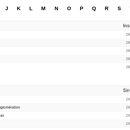
J
K
L
M
N
O
P
Q
R
S
In
2
2
2
2
2
Si
2
gglomération
2
las
2
2