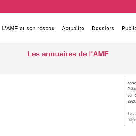
L'AMF et son réseau
Actualité
Dossiers
Publi
Les annuaires de l'AMF
asso
Prés
53 
292
Tel.
http