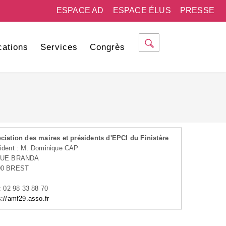
ESPACE AD
ESPACE ÉLUS
PRESSE
cations
Services
Congrès
ciation des maires et présidents d'EPCI du Finistère
ident : M. Dominique CAP
RUE BRANDA
00 BREST
 : 02 98 33 88 70
s://amf29.asso.fr