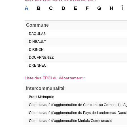
A
B
C
D
E
F
G
H
Î
Commune
DAOULAS
DINEAULT
DIRINON
DOUARNENEZ
DRENNEC
Liste des EPCI du département :
Intercommunalité
Brest Métropole
Communauté d'agglomération de Concarneau Cornouaille A
Communauté d'agglomération du Pays de Landerneau-Daou
Communauté d'agglomération Morlaix Communauté