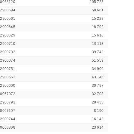
00068120
105 723
42900694
58 681
42900561
15 228
42900645
18 792
42900629
15 616
42900710
19 113
42900702
39 742
42900074
51 559
42900751
34 909
42900553
43 146
42900660
30 797
00067072
32 703
42900793
28 435
00067197
8 190
42900744
16 143
00066868
23 614