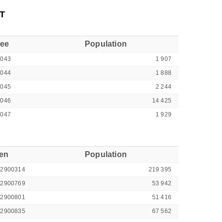
T
see
Population
9043
1 907
9044
1 888
9045
2 244
9046
14 425
9047
1 929
ren
Population
42900314
219 395
42900769
53 942
42900801
51 416
42900835
67 562