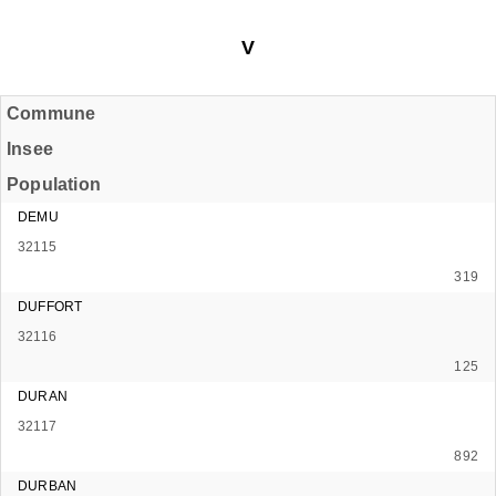
V
Commune
Insee
Population
DEMU
32115
319
DUFFORT
32116
125
DURAN
32117
892
DURBAN