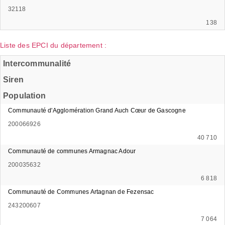
32118
138
Liste des EPCI du département :
Intercommunalité
Siren
Population
Communauté d'Agglomération Grand Auch Cœur de Gascogne
200066926
40 710
Communauté de communes Armagnac Adour
200035632
6 818
Communauté de Communes Artagnan de Fezensac
243200607
7 064