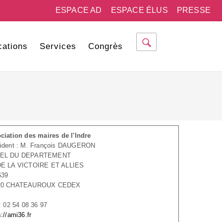
ESPACE AD
ESPACE ÉLUS
PRESSE
cations
Services
Congrès
ciation des maires de l'Indre
ident : M. François DAUGERON
EL DU DEPARTEMENT
DE LA VICTOIRE ET ALLIES
639
20 CHATEAUROUX CEDEX
 : 02 54 08 36 97
s://ami36.fr