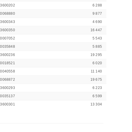
43600202
6 288
00068880
9 877
43600343
4 690
43600350
16 447
00007052
5 543
00035848
5 885
43600236
19 295
00018521
6 020
00040558
11 140
00068872
19 675
43600293
6 223
00035137
6 599
43600301
13 304