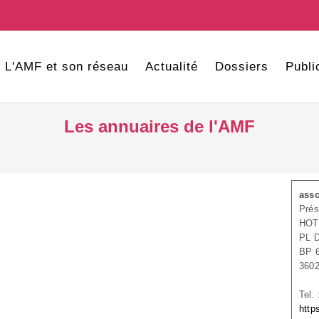
L'AMF et son réseau
Actualité
Dossiers
Publi
Les annuaires de l'AMF
asso
Prés
HOT
PL 
BP 
360
Tel.
http