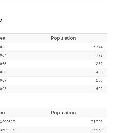
V
see
Population
6063
7 744
6064
773
6065
260
6066
490
6067
103
6068
452
ren
Population
43600327
74 700
43600319
17 958