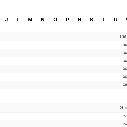
J
L
M
N
O
P
R
S
T
U
In
3
3
3
3
3
3
Si
2
2