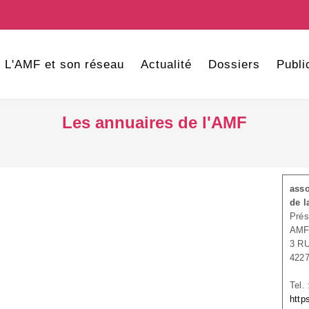
L'AMF et son réseau
Actualité
Dossiers
Publi
Les annuaires de l'AMF
asso
de l
Prés
AMF
3 R
422
Tel.
http