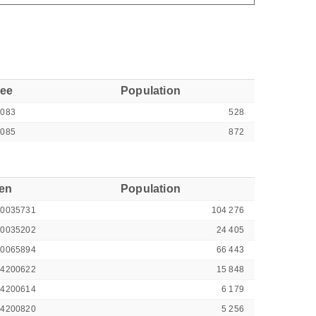
see
Population
2083
528
2085
872
ren
Population
00035731
104 276
00035202
24 405
00065894
66 443
44200622
15 848
44200614
6 179
44200820
5 256