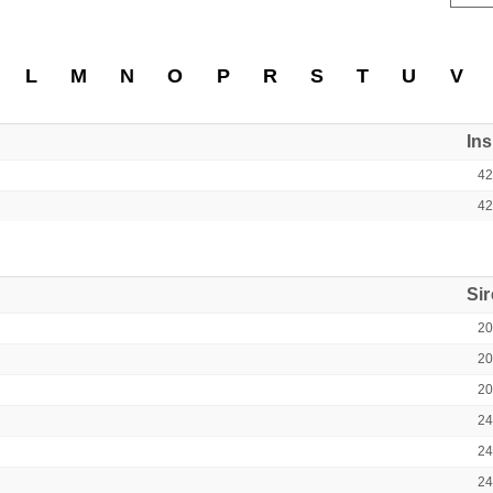
L
M
N
O
P
R
S
T
U
V
In
4
4
Si
2
2
2
2
2
2