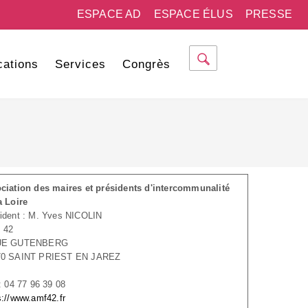
ESPACE AD
ESPACE ÉLUS
PRESSE
cations
Services
Congrès
ciation des maires et présidents d'intercommunalité
a Loire
ident : M. Yves NICOLIN
 42
UE GUTENBERG
70 SAINT PRIEST EN JAREZ
 : 04 77 96 39 08
s://www.amf42.fr