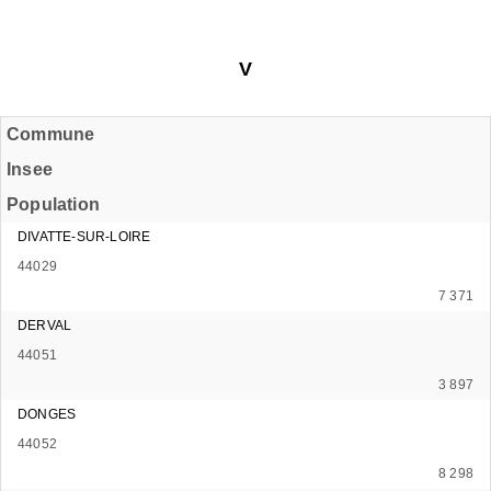
V
Commune
Insee
Population
DIVATTE-SUR-LOIRE
44029
7 371
DERVAL
44051
3 897
DONGES
44052
8 298