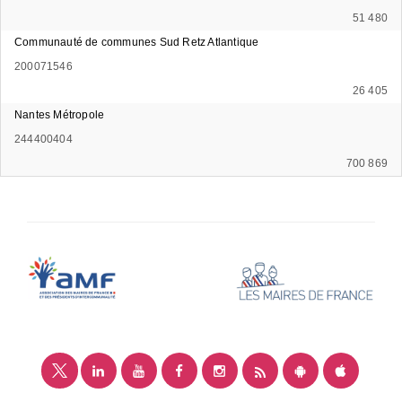
51 480
Communauté de communes Sud Retz Atlantique
200071546
26 405
Nantes Métropole
244400404
700 869