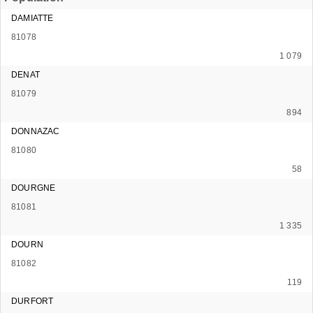
DAMIATTE
81078
1 079
DENAT
81079
894
DONNAZAC
81080
58
DOURGNE
81081
1 335
DOURN
81082
119
DURFORT