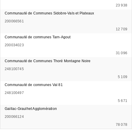
23 938
Communauté de Communes Sidobre-Vals et Plateaux
200066561
12 709
Communauté de communes Tarn-Agout
200034023
31 096
Communauté de Communes Thoré Montagne Noire
248100745
5 109
Communauté de communes Val 81
248100497
5 671
Gaillac-Graulhet Agglomération
200066124
78 078