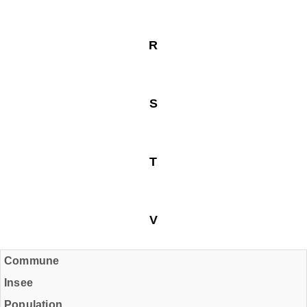
R
S
T
V
Commune
Insee
Population