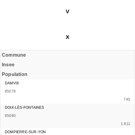
V
X
Commune
Insee
Population
DAMVIX
85078
745
DOIX-LÈS-FONTAINES
85080
1 811
DOMPIERRE-SUR-YON