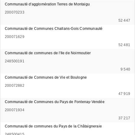
Communauté d'agglomération Terres de Montaigu
200070233
52 447
Communauté de Communes Challans-Gois Communauté
200071629
52 481
Communauté de communes de l'Ile de Noirmoutier
248500191
9 540
Communauté de Communes de Vie et Boulogne
200072882
47 919
Communauté de Communes du Pays de Fontenay-Vendée
200071934
37 217
Communauté de communes du Pays de la Châtaigneraie
248500415