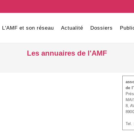
L'AMF et son réseau
Actualité
Dossiers
Publi
Les annuaires de l'AMF
asso
de l
Prés
MAI
8, 
890
Tel.