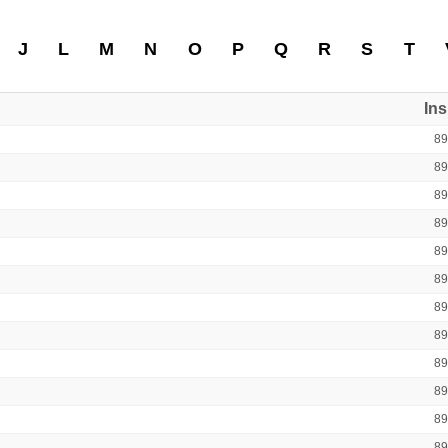
J
L
M
N
O
P
Q
R
S
T
In
8
8
8
8
8
8
8
8
8
8
8
8