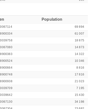
ren
Population
00067114
69 894
48900334
61 007
00039758
18 875
00067080
14 873
48900383
14 322
48900524
10 346
48900664
8 816
48900748
17 816
48900938
21 023
00039709
7 195
00039642
15 430
00067130
34 198
00067304
23 682