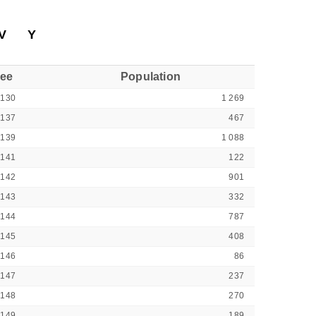
V
Y
see
Population
9130
1 269
9137
467
9139
1 088
9141
122
9142
901
9143
332
9144
787
9145
408
9146
86
9147
237
9148
270
9149
189