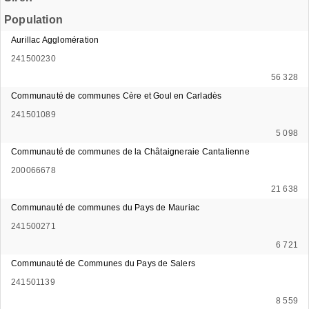
Population
Aurillac Agglomération
241500230
56 328
Communauté de communes Cère et Goul en Carladès
241501089
5 098
Communauté de communes de la Châtaigneraie Cantalienne
200066678
21 638
Communauté de communes du Pays de Mauriac
241500271
6 721
Communauté de Communes du Pays de Salers
241501139
8 559