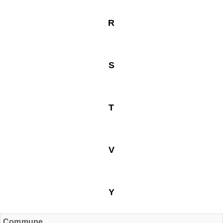
R
S
T
V
Y
Commune