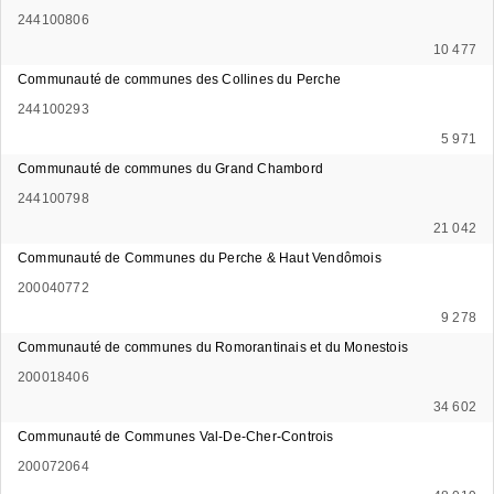
244100806
10 477
Communauté de communes des Collines du Perche
244100293
5 971
Communauté de communes du Grand Chambord
244100798
21 042
Communauté de Communes du Perche & Haut Vendômois
200040772
9 278
Communauté de communes du Romorantinais et du Monestois
200018406
34 602
Communauté de Communes Val-De-Cher-Controis
200072064