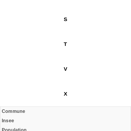
S
T
V
X
Commune
Insee
Population