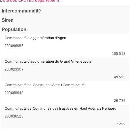
Liste des EPCI du département :
Intercommunalité
Siren
Population
Communauté d'agglomération d'Agen
200096956
105 018
Communauté d'agglomération du Grand Villeneuvois
200023307
49 595
Communauté de Communes Albret Communauté
200068948
26 732
Communauté de Communes des Bastides en Haut Agenais Périgord
200036523
17 299