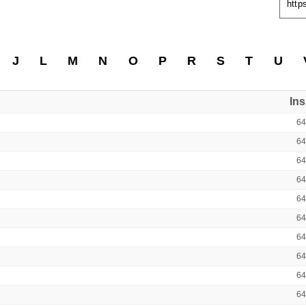
http
J
L
M
N
O
P
R
S
T
U
In
6
6
6
6
6
6
6
64
6
6