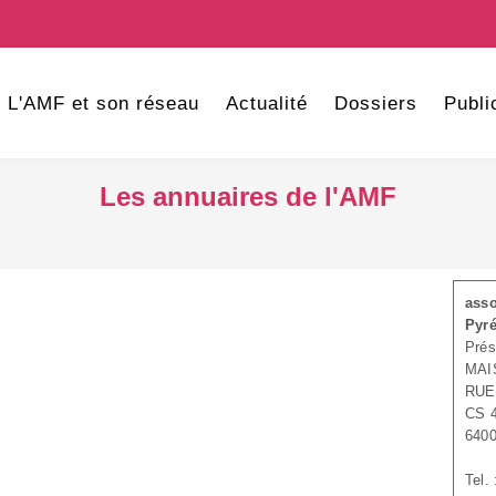
L'AMF et son réseau
Actualité
Dossiers
Publi
Les annuaires de l'AMF
asso
Pyré
Prés
MAI
RUE
CS 
640
Tel.