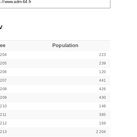
s://www.adm-64.fr
V
see
Population
4204
223
4205
239
4206
120
4207
441
4208
426
4209
430
4210
148
211
385
4212
169
4213
2 204