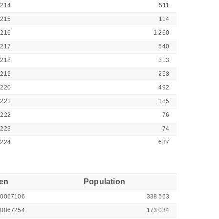
4214
511
4215
114
4216
1 260
4217
540
4218
313
4219
268
4220
492
4221
185
4222
76
4223
74
4224
637
ren
Population
00067106
338 563
00067254
173 034