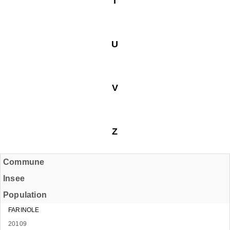
T
U
V
Z
Commune
Insee
Population
FARINOLE
20109