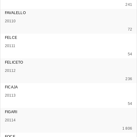
241
FAVALELLO
20110
72
FELCE
20111
54
FELICETO
20112
236
FICAJA
20113
54
FIGARI
20114
1 806
FOCE