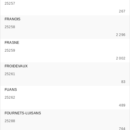
25257
267
FRANOIS
25258
2 296
FRASNE
25259
2 002
FROIDEVAUX
25261
83
FUANS
25262
489
FOURNETS-LUISANS
25288
764