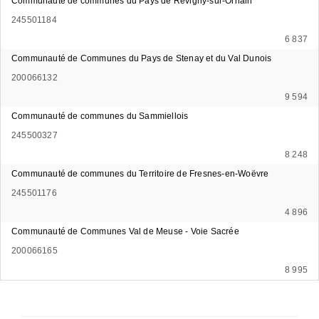
Communauté de communes du Pays de Revigny-sur-Ornain
245501184
6 837
Communauté de Communes du Pays de Stenay et du Val Dunois
200066132
9 594
Communauté de communes du Sammiellois
245500327
8 248
Communauté de communes du Territoire de Fresnes-en-Woëvre
245501176
4 896
Communauté de Communes Val de Meuse - Voie Sacrée
200066165
8 995