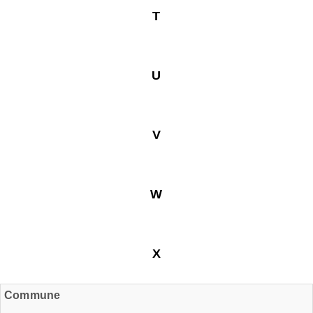
T
U
V
W
X
Commune