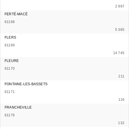
2 997
FERTÉ-MACÉ
61168
5 365
FLERS
61169
14 745
FLEURE
61170
211
FONTAINE-LES-BASSETS
61171
116
FRANCHEVILLE
61176
132