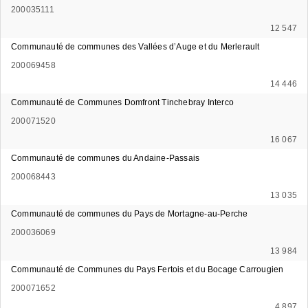
200035111
12 547
Communauté de communes des Vallées d’Auge et du Merlerault
200069458
14 446
Communauté de Communes Domfront Tinchebray Interco
200071520
16 067
Communauté de communes du Andaine-Passais
200068443
13 035
Communauté de communes du Pays de Mortagne-au-Perche
200036069
13 984
Communauté de Communes du Pays Fertois et du Bocage Carrougien
200071652
4 897