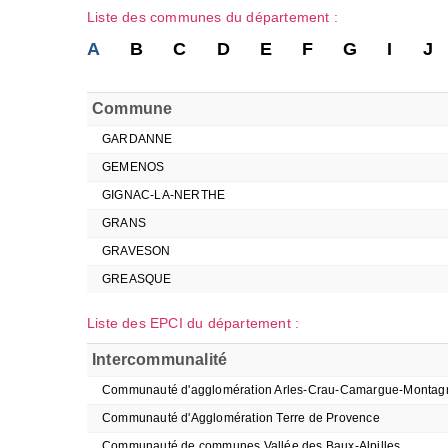
Liste des communes du département :
A
B
C
D
E
F
G
I
J
Commune
GARDANNE
GEMENOS
GIGNAC-LA-NERTHE
GRANS
GRAVESON
GREASQUE
Liste des EPCI du département :
Intercommunalité
Communauté d'agglomération Arles-Crau-Camargue-Montagn
Communauté d'Agglomération Terre de Provence
Communauté de communes Vallée des Baux-Alpilles