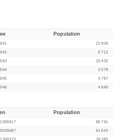
see
Population
3041
21 934
3042
6 712
3043
10 432
3044
5 579
3045
4 767
3046
4 640
ren
Population
41300417
86 741
00035087
61 643
41300375
28 385