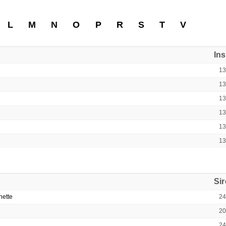
L
M
N
O
P
R
S
T
V
In
1
1
1
1
1
1
Si
ette
2
2
2