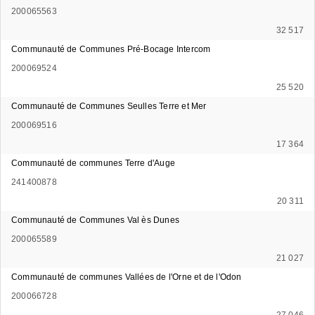
200065563
32 517
Communauté de Communes Pré-Bocage Intercom
200069524
25 520
Communauté de Communes Seulles Terre et Mer
200069516
17 364
Communauté de communes Terre d'Auge
241400878
20 311
Communauté de Communes Val ès Dunes
200065589
21 027
Communauté de communes Vallées de l'Orne et de l'Odon
200066728
27 046