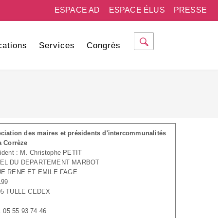
ESPACE AD
ESPACE ÉLUS
PRESSE
cations
Services
Congrès
ciation des maires et présidents d'intercommunalités
a Corrèze
ident : M. Christophe PETIT
EL DU DEPARTEMENT MARBOT
UE RENE ET EMILE FAGE
199
05 TULLE CEDEX
 : 05 55 93 74 46