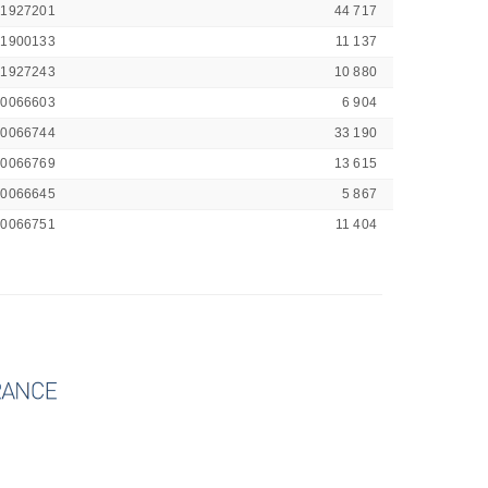
41927201
44 717
41900133
11 137
41927243
10 880
00066603
6 904
00066744
33 190
00066769
13 615
00066645
5 867
00066751
11 404