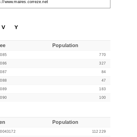
s://www.maires.correze.net
V
Y
see
Population
9085
770
9086
327
9087
84
9088
47
9089
183
9090
100
ren
Population
00043172
112 229