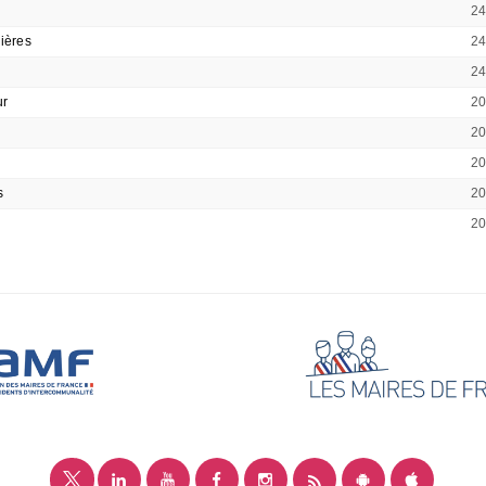
2
ières
2
2
ur
2
2
2
s
2
2