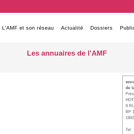
L'AMF et son réseau
Actualité
Dossiers
Publi
Les annuaires de l'AMF
asso
de l
Prés
HOT
9 R
BP 
190
Tel.