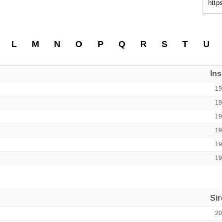
http
L
M
N
O
P
Q
R
S
T
U
In
1
1
1
1
1
1
Si
2