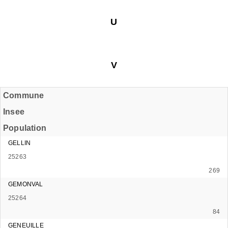
U
V
Commune
Insee
Population
GELLIN
25263
269
GEMONVAL
25264
84
GENEUILLE