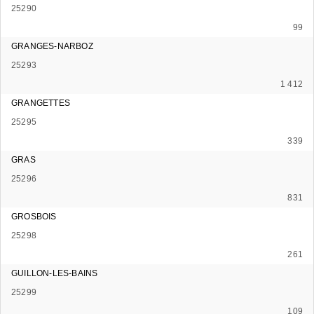
25290
99
GRANGES-NARBOZ
25293
1 412
GRANGETTES
25295
339
GRAS
25296
831
GROSBOIS
25298
261
GUILLON-LES-BAINS
25299
109