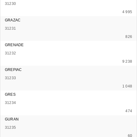
31230
4 995
GRAZAC
31231
826
GRENADE
31232
9 238
GREPIAC
31233
1 048
GRES
31234
474
GURAN
31235
60