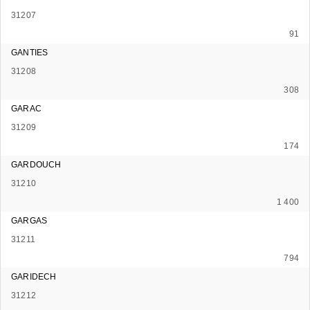
31207
91
GANTIES
31208
308
GARAC
31209
174
GARDOUCH
31210
1 400
GARGAS
31211
794
GARIDECH
31212