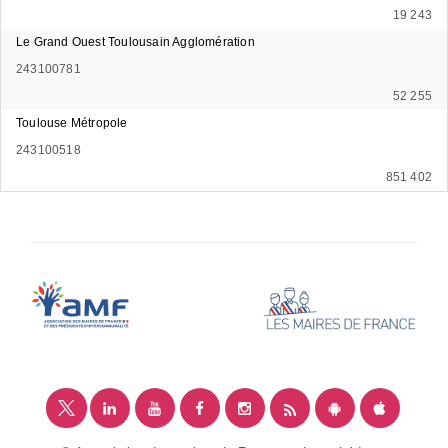
19 243
Le Grand Ouest Toulousain Agglomération
243100781
52 255
Toulouse Métropole
243100518
851 402