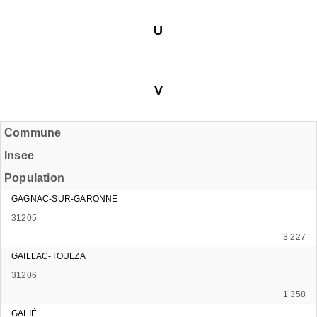
U
V
Commune
Insee
Population
GAGNAC-SUR-GARONNE
31205
3 227
GAILLAC-TOULZA
31206
1 358
GALIÉ