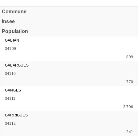
Commune
Insee
Population
GABIAN
34109
899
GALARGUES
34110
770
GANGES
34111
3 796
GARRIGUES
34112
241