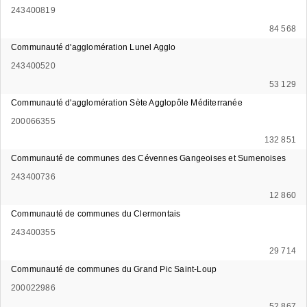
243400819
84 568
Communauté d'agglomération Lunel Agglo
243400520
53 129
Communauté d'agglomération Sète Agglopôle Méditerranée
200066355
132 851
Communauté de communes des Cévennes Gangeoises et Sumenoises
243400736
12 860
Communauté de communes du Clermontais
243400355
29 714
Communauté de communes du Grand Pic Saint-Loup
200022986
52 867