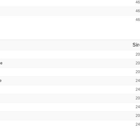
4
4
4
Si
2
ne
2
2
e
2
2
2
2
2
2