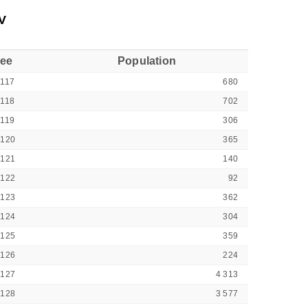
V
see
Population
117
680
118
702
119
306
6120
365
6121
140
6122
92
6123
362
6124
304
6125
359
6126
224
6127
4 313
6128
3 577