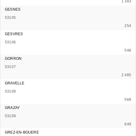
1 383
GESNES
53105
254
GESVRES
53106
548
GORRON
53107
2 485
GRAVELLE
53108
568
GRAZAY
53109
649
GREZ-EN-BOUERE