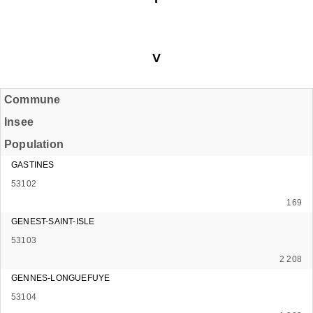
V
Commune
Insee
Population
GASTINES
53102
169
GENEST-SAINT-ISLE
53103
2 208
GENNES-LONGUEFUYE
53104