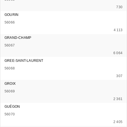
730
GOURIN
56066
4 113
GRAND-CHAMP
56067
6 064
GREE-SAINT-LAURENT
56068
307
GROIX
56069
2 361
GUÉGON
56070
2 405