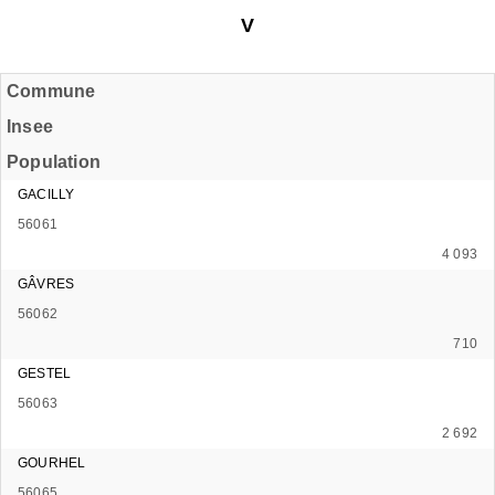
V
Commune
Insee
Population
GACILLY
56061
4 093
GÂVRES
56062
710
GESTEL
56063
2 692
GOURHEL
56065