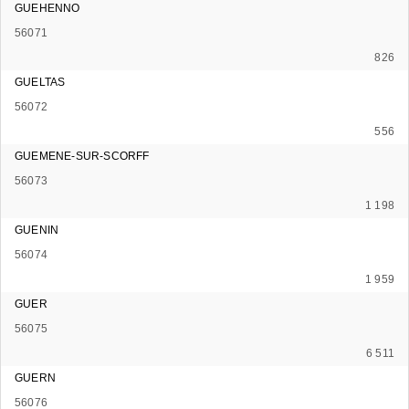
GUEHENNO
56071
826
GUELTAS
56072
556
GUEMENE-SUR-SCORFF
56073
1 198
GUENIN
56074
1 959
GUER
56075
6 511
GUERN
56076