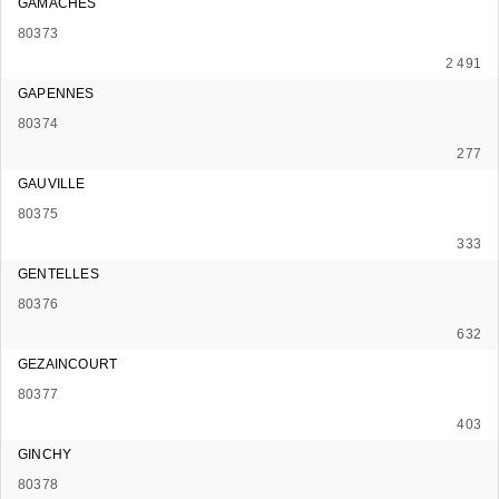
GAMACHES
80373
2 491
GAPENNES
80374
277
GAUVILLE
80375
333
GENTELLES
80376
632
GEZAINCOURT
80377
403
GINCHY
80378