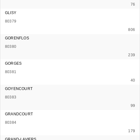
76
GLISY
80379
806
GORENFLOS
80380
239
GORGES
80381
40
GOYENCOURT
80383
99
GRANDCOURT
80384
179
GRAND-LAVIERS