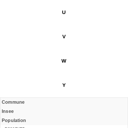
U
V
W
Y
Commune
Insee
Population