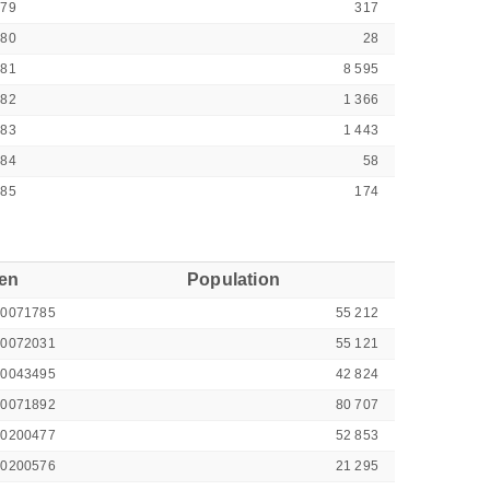
379
317
380
28
381
8 595
382
1 366
383
1 443
384
58
385
174
ren
Population
00071785
55 212
00072031
55 121
00043495
42 824
00071892
80 707
40200477
52 853
40200576
21 295