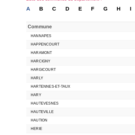
A
B
C
D
E
F
G
H
I
Commune
HANNAPES
HAPPENCOURT
HARAMONT
HARCIGNY
HARGICOURT
HARLY
HARTENNES-ET-TAUX
HARY
HAUTEVESNES
HAUTEVILLE
HAUTION
HERIE