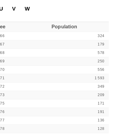
U
V
W
see
Population
366
324
367
179
368
578
369
250
370
556
371
1 593
372
349
373
209
375
171
376
191
377
136
378
128