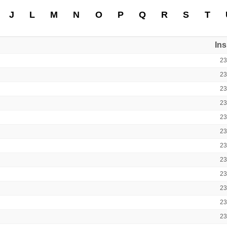
J
L
M
N
O
P
Q
R
S
T
In
2
2
2
2
2
2
2
2
2
2
2
2