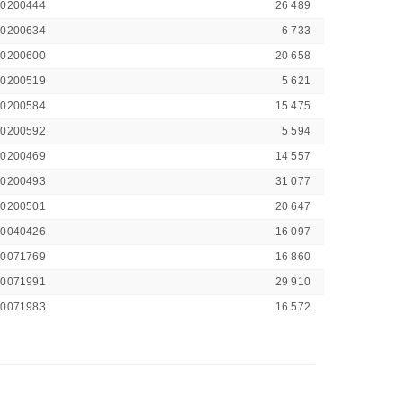
40200444
26 489
40200634
6 733
40200600
20 658
40200519
5 621
40200584
15 475
40200592
5 594
40200469
14 557
40200493
31 077
40200501
20 647
00040426
16 097
00071769
16 860
00071991
29 910
00071983
16 572