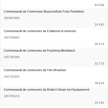
64 068
Communauté de Communes Bouzonvillois-Trois Frontières
200067486
24 461
Communauté de communes de Cattenom et environs
245700695
28 474
Communauté de communes de Freyming-Merlebach
245700398
31 723
Communauté de communes de l'Arc Mosellan
245701354
36 834
Communauté de communes du District Urbain de Faulquemont
245700133
24 164