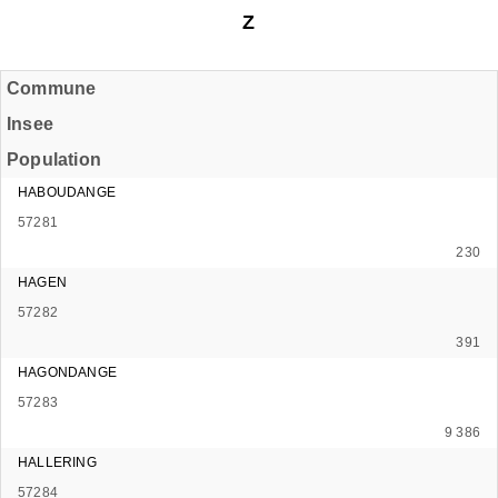
Z
Commune
Insee
Population
HABOUDANGE
57281
230
HAGEN
57282
391
HAGONDANGE
57283
9 386
HALLERING
57284