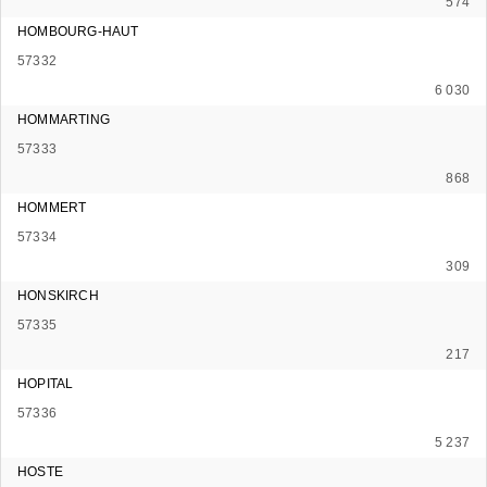
574
HOMBOURG-HAUT
57332
6 030
HOMMARTING
57333
868
HOMMERT
57334
309
HONSKIRCH
57335
217
HOPITAL
57336
5 237
HOSTE