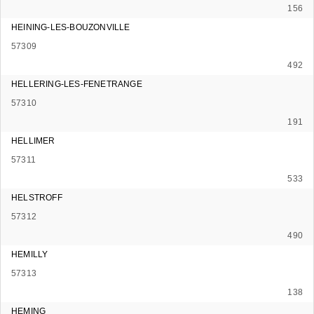
156
HEINING-LES-BOUZONVILLE
57309
492
HELLERING-LES-FENETRANGE
57310
191
HELLIMER
57311
533
HELSTROFF
57312
490
HEMILLY
57313
138
HEMING