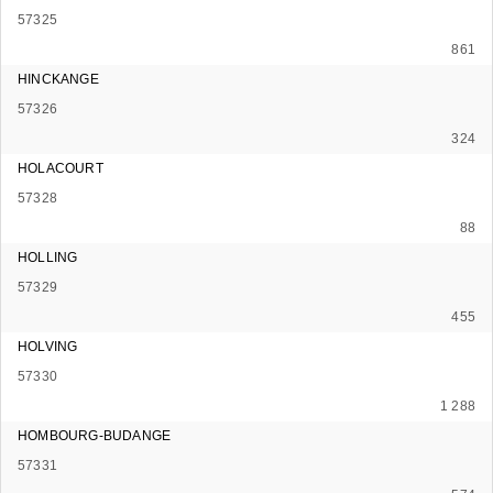
57325
861
HINCKANGE
57326
324
HOLACOURT
57328
88
HOLLING
57329
455
HOLVING
57330
1 288
HOMBOURG-BUDANGE
57331