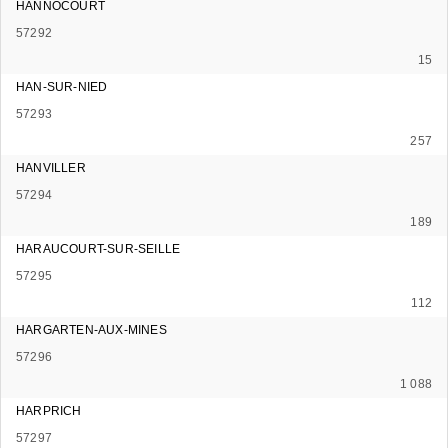
HANNOCOURT
57292
15
HAN-SUR-NIED
57293
257
HANVILLER
57294
189
HARAUCOURT-SUR-SEILLE
57295
112
HARGARTEN-AUX-MINES
57296
1 088
HARPRICH
57297