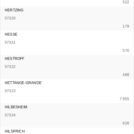
522
HERTZING
57320
179
HESSE
57321
570
HESTROFF
57322
488
HETTANGE-GRANDE
57323
7 955
HILBESHEIM
57324
626
HILSPRICH