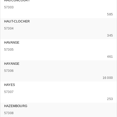
HAUCONCOURT
57303
585
HAUT-CLOCHER
57304
345
HAVANGE
57305
461
HAYANGE
57306
16 000
HAYES
57307
253
HAZEMBOURG
57308