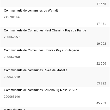
17 555
Communauté de communes du Warndt
245701164
17 471
Communauté de Communes Haut Chemin - Pays de Pange
200067957
19 902
Communauté de Communes Houve - Pays Boulageois
200067650
22 966
Communauté de communes Rives de Moselle
200039949
53 822
Communauté de communes Sarrebourg Moselle Sud
200068146
45 969
Metz Métropole