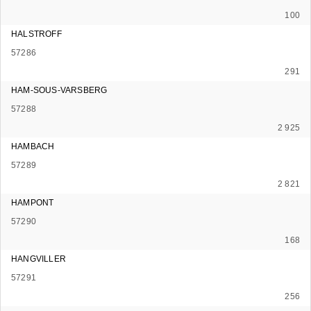
100
HALSTROFF
57286
291
HAM-SOUS-VARSBERG
57288
2 925
HAMBACH
57289
2 821
HAMPONT
57290
168
HANGVILLER
57291
256