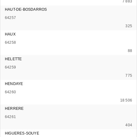
7 883
HAUT-DE-BOSDARROS
64257
325
HAUX
64258
88
HELETTE
64259
775
HENDAYE
64260
18 506
HERRERE
64261
404
HIGUERES-SOUYE