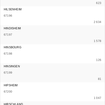
623
HILSENHEIM
67196
2 634
HINDISHEIM
67197
1 578
HINSBOURG
67198
126
HINSINGEN
67199
81
HIPSHEIM
67200
1 047
HIRSCHLAND