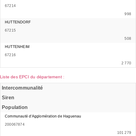
67214
998
HUTTENDORF
67215
508
HUTTENHEIM
67216
2 770
Liste des EPCI du département :
Intercommunalité
Siren
Population
Communauté d'Agglomération de Haguenau
200067874
101 279