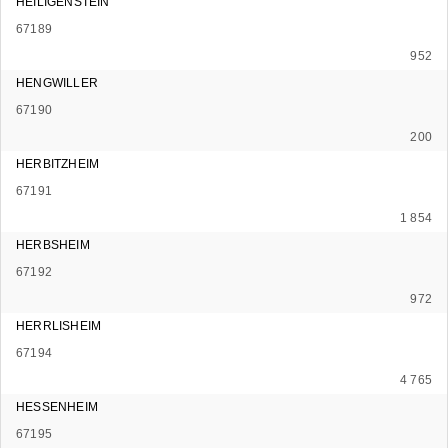
HEILIGENSTEIN
67189
952
HENGWILLER
67190
200
HERBITZHEIM
67191
1 854
HERBSHEIM
67192
972
HERRLISHEIM
67194
4 765
HESSENHEIM
67195