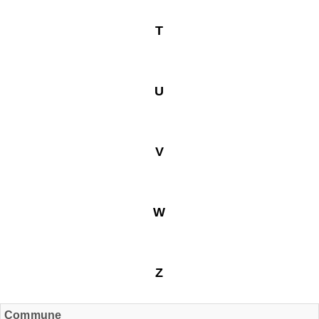
T
U
V
W
Z
Commune