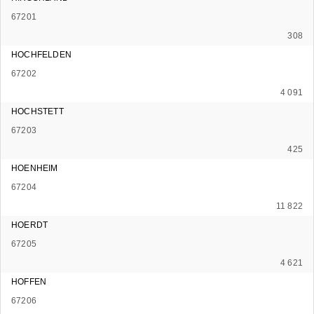
67201
308
HOCHFELDEN
67202
4 091
HOCHSTETT
67203
425
HOENHEIM
67204
11 822
HOERDT
67205
4 621
HOFFEN
67206