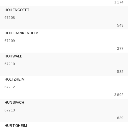
1 174
HOHENGOEFT
67208
543
HOHFRANKENHEIM
67209
277
HOHWALD
67210
532
HOLTZHEIM
67212
3 892
HUNSPACH
67213
639
HURTIGHEIM