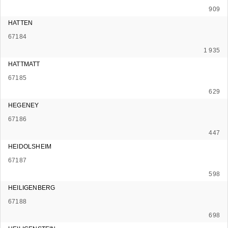
909
HATTEN
67184
1 935
HATTMATT
67185
629
HEGENEY
67186
447
HEIDOLSHEIM
67187
598
HEILIGENBERG
67188
698