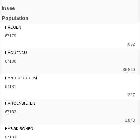
Insee
Population
HAEGEN
67179
682
HAGUENAU
67180
36 899
HANDSCHUHEIM
67181
287
HANGENBIETEN
67182
1 843
HARSKIRCHEN
67183