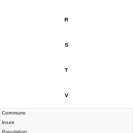
R
S
T
V
Commune
Insee
Population