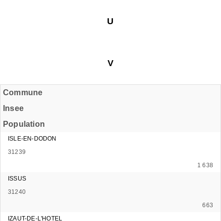
U
V
Commune
Insee
Population
ISLE-EN-DODON
31239
1 638
ISSUS
31240
663
IZAUT-DE-L'HOTEL