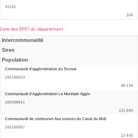
31241
304
Liste des EPCI du département :
Intercommunalité
Siren
Population
Communauté d'agglomération du Sicoval
243100633
86 154
Communauté d'Agglomération Le Muretain Agglo
200068641
131 889
Communauté de communes Aux sources du Canal du Midi
243100567
22 445