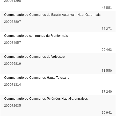
200071298
43 551
Communauté de Communes du Bassin Auterivain Haut-Garonnais
200068807
35 271
Communauté de communes du Frontonnais
200034957
29 463
Communauté de Communes du Volvestre
200066819
31 550
Communauté de Communes Hauts Tolosans
200071314
37 240
Communauté de Communes Pyrénées Haut Garonnaises
200072635
15 941