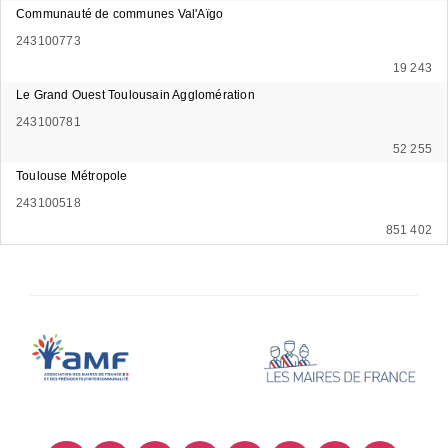
Communauté de communes Val'Aïgo
243100773
19 243
Le Grand Ouest Toulousain Agglomération
243100781
52 255
Toulouse Métropole
243100518
851 402