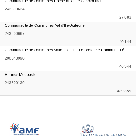
Communauté de communes Roche aux Fées Communauté
243500634
27 683
Communauté de Communes Val d'Ille-Aubigné
243500667
40 144
Communauté de communes Vallons de Haute-Bretagne Communauté
200043990
46 544
Rennes Métropole
243500139
489 359