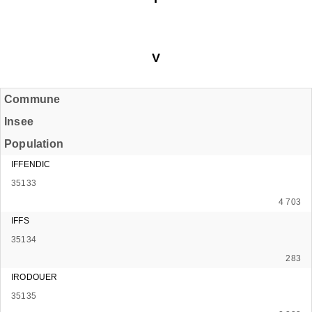
V
Commune
Insee
Population
IFFENDIC
35133
4 703
IFFS
35134
283
IRODOUER
35135