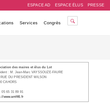
ESPACE AD
ESPACE ÉLUS
PRESSE
cations
Services
Congrès
ciation des maires et élus du Lot
sident : M. Jean-Marc VAYSSOUZE-FAURE
, RUE DU PRESIDENT WILSON
00 CAHORS
 : 05 65 31 89 91
s://www.amf46.fr