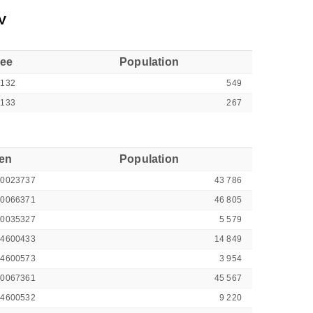
V
see
Population
6132
549
6133
267
ren
Population
00023737
43 786
00066371
46 805
00035327
5 579
44600433
14 849
44600573
3 954
00067361
45 567
44600532
9 220