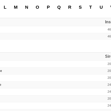
L
M
N
O
P
Q
R
S
T
U
In
4
4
Si
2
ne
2
2
e
2
2
2
2