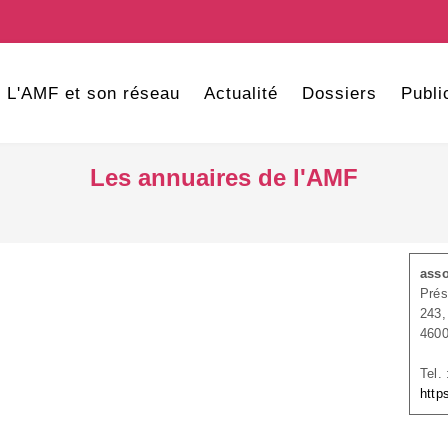
L'AMF et son réseau
Actualité
Dossiers
Publi
Les annuaires de l'AMF
asso
Pré
243
460
Tel.
http