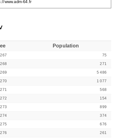
s://www.adm-64.fr
V
see
Population
4267
75
4268
271
4269
5 486
4270
1 077
4271
568
4272
154
4273
899
4274
374
4275
676
4276
261