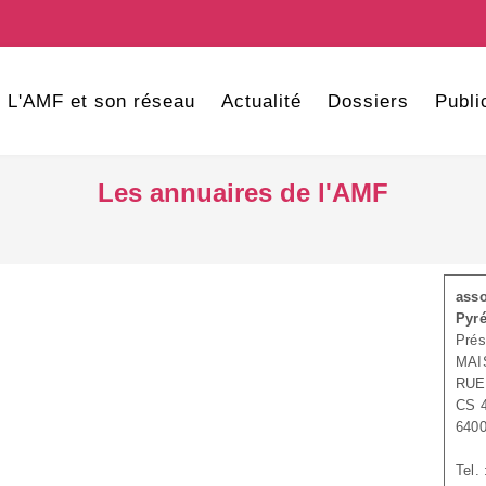
L'AMF et son réseau
Actualité
Dossiers
Publi
Les annuaires de l'AMF
asso
Pyré
Prés
MAI
RUE
CS 
640
Tel.