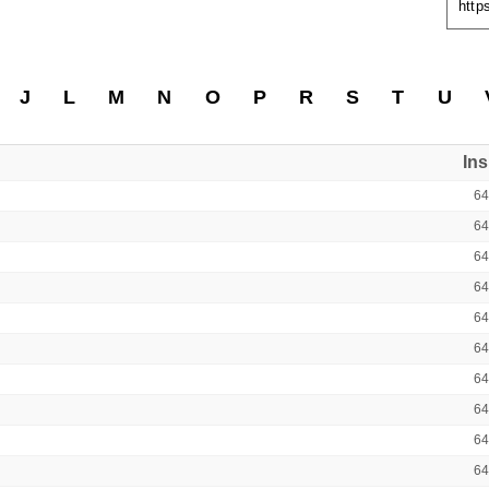
http
J
L
M
N
O
P
R
S
T
U
In
6
6
6
6
6
6
6
6
6
6